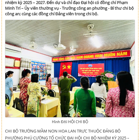
nhiệm kỳ 2025 – 2027. Đến dự và chỉ đạo Đại hội có đồng chí Phạm
Minh Trí – Ủy viên thường vụ - Trưởng công an phường - Bí thư chi bộ
công an; cùng các đồng chí Đảng viên trong chi bộ.
Hình ĐẠI HỘI CHI BỘ
CHI BỘ TRƯỜNG MẦM NON HOA LAN TRỰC THUỘC ĐẢNG BỘ
PHƯỜNG PHÚ CƯỜNG TỔ CHỨC ĐẠI HỘI CHI BỘ NHIỆM KỲ 2025 –