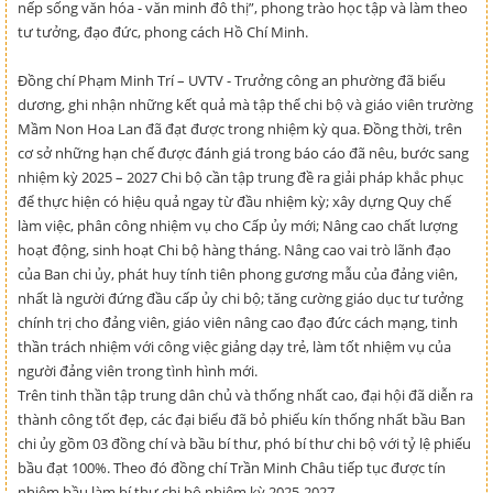
nếp sống văn hóa - văn minh đô thị”, phong trào học tập và làm theo
tư tưởng, đạo đức, phong cách Hồ Chí Minh.
Đồng chí Phạm Minh Trí – UVTV - Trưởng công an phường đã biểu
dương, ghi nhận những kết quả mà tập thể chi bộ và giáo viên trường
Mầm Non Hoa Lan đã đạt được trong nhiệm kỳ qua. Đồng thời, trên
cơ sở những hạn chế được đánh giá trong báo cáo đã nêu, bước sang
nhiệm kỳ 2025 – 2027 Chi bộ cần tập trung đề ra giải pháp khắc phục
để thực hiện có hiệu quả ngay từ đầu nhiệm kỳ; xây dựng Quy chế
làm việc, phân công nhiệm vụ cho Cấp ủy mới; Nâng cao chất lượng
hoạt động, sinh hoạt Chi bộ hàng tháng. Nâng cao vai trò lãnh đạo
của Ban chi ủy, phát huy tính tiên phong gương mẫu của đảng viên,
nhất là người đứng đầu cấp ủy chi bộ; tăng cường giáo dục tư tưởng
chính trị cho đảng viên, giáo viên nâng cao đạo đức cách mạng, tinh
thần trách nhiệm với công việc giảng dạy trẻ, làm tốt nhiệm vụ của
người đảng viên trong tình hình mới.
Trên tinh thần tập trung dân chủ và thống nhất cao, đại hội đã diễn ra
thành công tốt đẹp, các đại biểu đã bỏ phiếu kín thống nhất bầu Ban
chi ủy gồm 03 đồng chí và bầu bí thư, phó bí thư chi bộ với tỷ lệ phiếu
bầu đạt 100%. Theo đó đồng chí Trần Minh Châu tiếp tục được tín
nhiệm bầu làm bí thư chi bộ nhiệm kỳ 2025-2027.