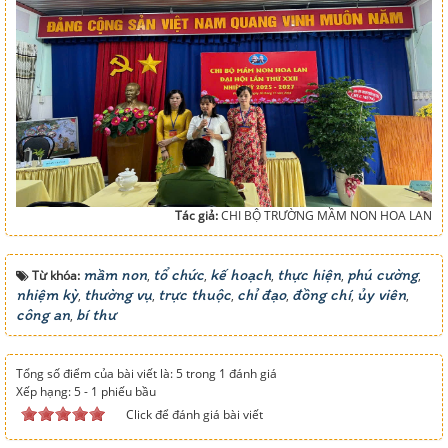
Tác giả:
CHI BỘ TRƯỜNG MẦM NON HOA LAN
mầm non
tổ chức
kế hoạch
thực hiện
phú cường
Từ khóa:
,
,
,
,
,
nhiệm kỳ
thường vụ
trực thuộc
chỉ đạo
đồng chí
ủy viên
,
,
,
,
,
,
công an
bí thư
,
Tổng số điểm của bài viết là: 5 trong 1 đánh giá
Xếp hạng:
5
-
1
phiếu bầu
Click để đánh giá bài viết