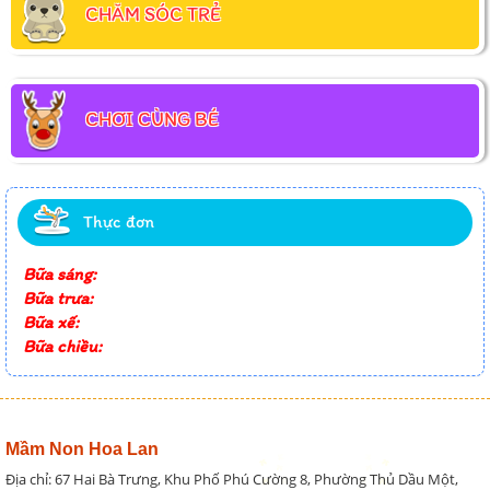
CHĂM SÓC TRẺ
CHƠI CÙNG BÉ
Thực đơn
Bữa sáng:
Bữa trưa:
Bữa xế:
Bữa chiều:
Mầm Non Hoa Lan
Địa chỉ: 67 Hai Bà Trưng, Khu Phố Phú Cường 8, Phường Thủ Dầu Một,