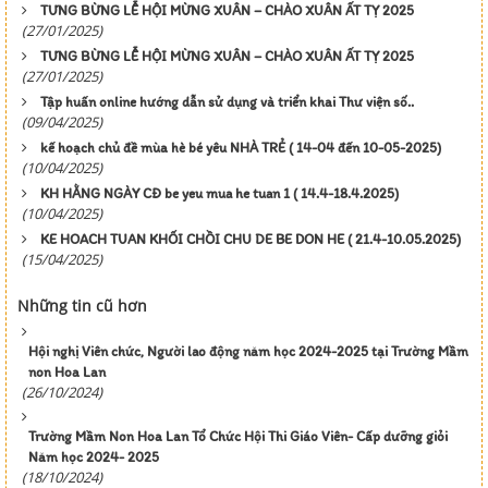
TƯNG BỪNG LỄ HỘI MỪNG XUÂN – CHÀO XUÂN ẤT TỴ 2025
(27/01/2025)
TƯNG BỪNG LỄ HỘI MỪNG XUÂN – CHÀO XUÂN ẤT TỴ 2025
(27/01/2025)
Tập huấn online hướng dẫn sử dụng và triển khai Thư viện số..
(09/04/2025)
kế hoạch chủ đề mùa hè bé yêu NHÀ TRẺ ( 14-04 đến 10-05-2025)
(10/04/2025)
KH HẰNG NGÀY CĐ be yeu mua he tuan 1 ( 14.4-18.4.2025)
(10/04/2025)
KE HOACH TUAN KHỐI CHỒI CHU DE BE DON HE ( 21.4-10.05.2025)
(15/04/2025)
Những tin cũ hơn
Hội nghị Viên chức, Người lao động năm học 2024-2025 tại Trường Mầm
non Hoa Lan
(26/10/2024)
Trường Mầm Non Hoa Lan Tổ Chức Hội Thi Giáo Viên- Cấp dưỡng giỏi
Năm học 2024- 2025
(18/10/2024)