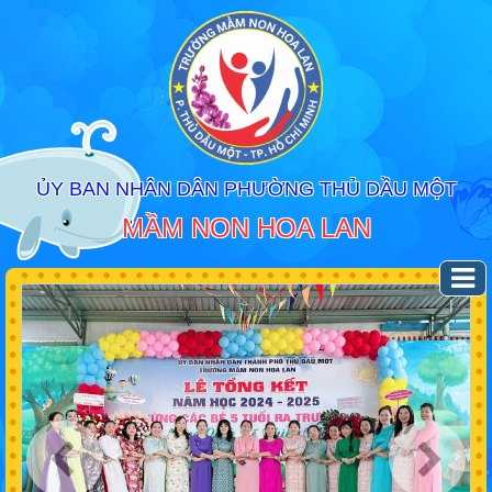
ỦY BAN NHÂN DÂN PHƯỜNG THỦ DẦU MỘT
MẦM NON HOA LAN