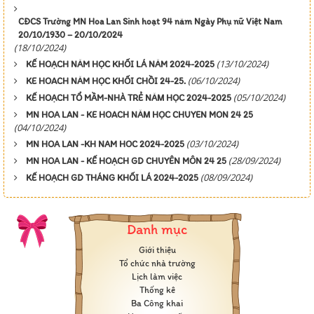
CĐCS Trường MN Hoa Lan Sinh hoạt 94 năm Ngày Phụ nữ Việt Nam
20/10/1930 – 20/10/2024
(18/10/2024)
(13/10/2024)
KẾ HOẠCH NĂM HỌC KHỐI LÁ NĂM 2024-2025
(06/10/2024)
KE HOACH NĂM HỌC KHỐI CHỒI 24-25.
(05/10/2024)
KẾ HOẠCH TỔ MẦM-NHÀ TRẺ NĂM HỌC 2024-2025
MN HOA LAN - KE HOACH NĂM HỌC CHUYEN MON 24 25
(04/10/2024)
(03/10/2024)
MN HOA LAN -KH NAM HOC 2024-2025
(28/09/2024)
MN HOA LAN - KẾ HOẠCH GD CHUYÊN MÔN 24 25
(08/09/2024)
KẾ HOẠCH GD THÁNG KHỐI LÁ 2024-2025
Danh mục
Giới thiệu
Tổ chức nhà trường
Lịch làm việc
Thống kê
Ba Công khai