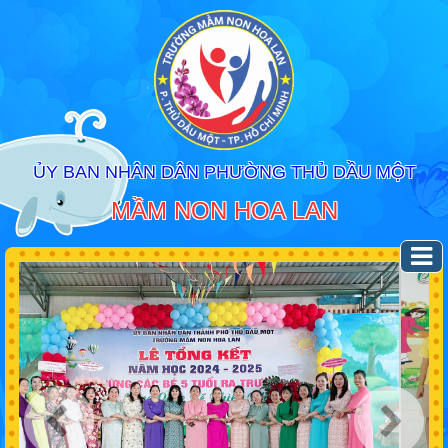
ỦY BAN NHÂN DÂN PHƯỜNG THỦ DẦU MỘT
MẦM NON HOA LAN