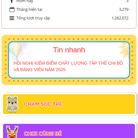
3
Hôm nay
Tháng hiện tại
3,279
Tổng lượt truy cập
1,262,072
Tin nhanh
HỘI NGHỊ KIỂM ĐIỂM CHẤT LƯỢNG TẬP THỂ CHI BỘ
VÀ ĐẢNG VIÊN NĂM 2025
CHĂM SÓC TRẺ
CHƠI CÙNG BÉ