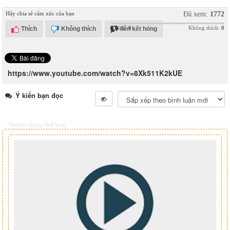
Hãy chia sẻ cảm xúc của bạn
Đã xem:
1772
Thích:
0
Không thích:
0
Thích
Không thích
liên kết hỏng
https://www.youtube.com/watch?v=8Xk511K2kUE
Ý kiến bạn đọc
Video cùng thể loại