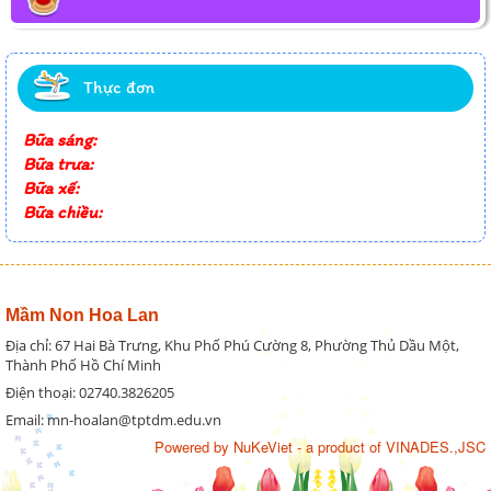
Thực đơn
Bữa sáng:
Bữa trưa:
Bữa xế:
Bữa chiều:
Mầm Non Hoa Lan
Địa chỉ: 67 Hai Bà Trưng, Khu Phố Phú Cường 8, Phường Thủ Dầu Một,
Thành Phố Hồ Chí Minh
Điện thoại: 02740.3826205
Email: mn-hoalan@tptdm.edu.vn
Powered by
NuKeViet
- a product of
VINADES.,JSC