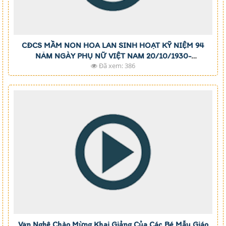
CĐCS MẦM NON HOA LAN SINH HOẠT KỸ NIỆM 94
NĂM NGÀY PHỤ NỮ VIỆT NAM 20/10/1930-
Đã xem: 386
20/10/2024.\
Văn Nghệ Chào Mừng Khai Giảng Của Các Bé Mẫu Giáo