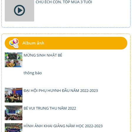
CHÚ ẾCH CON. TỐP MÚA 3 TUỔI
Album ảnh
MỪNG SINH NHẬT BÉ
thông báo
ĐẠI HỘI PHỤ HUYNH ĐẦU NĂM 2022-2023
BÉ VUI TRUNG THU NĂM 2022
HÌNH ẢNH KHAI GIẢNG NĂM HỌC 2022-2023