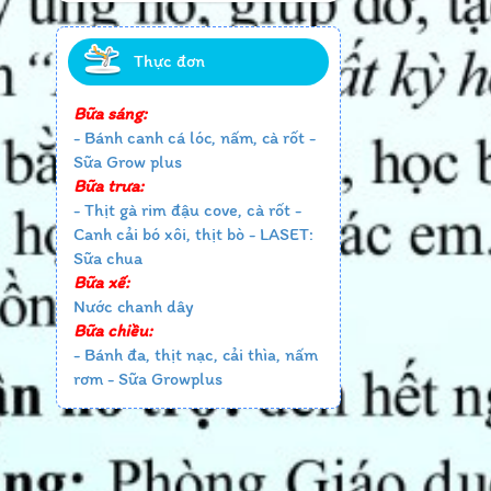
Thực đơn
Bữa sáng:
- Bánh canh cá lóc, nấm, cà rốt -
Sữa Grow plus
Bữa trưa:
- Thịt gà rim đậu cove, cà rốt -
Canh cải bó xôi, thịt bò - LASET:
Sữa chua
Bữa xế:
Nước chanh dây
Bữa chiều:
- Bánh đa, thịt nạc, cải thìa, nấm
rơm - Sữa Growplus