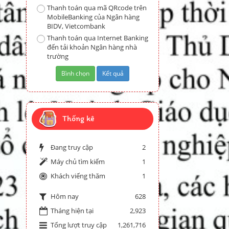
Thanh toán qua mã QRcode trên
MobileBanking của Ngân hàng
BIDV, Vietcombank
Thanh toán qua Internet Banking
đến tải khoản Ngân hàng nhà
trường
Thống kê
Đang truy cập
2
Máy chủ tìm kiếm
1
Khách viếng thăm
1
628
Hôm nay
Tháng hiện tại
2,923
Tổng lượt truy cập
1,261,716