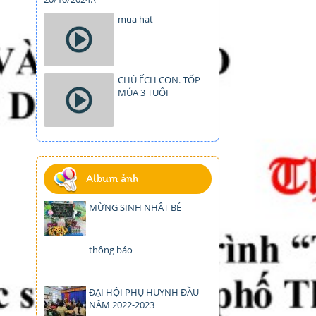
mua hat
CHÚ ẾCH CON. TỐP
MÚA 3 TUỔI
Album ảnh
MỪNG SINH NHẬT BÉ
thông báo
ĐẠI HỘI PHỤ HUYNH ĐẦU
NĂM 2022-2023