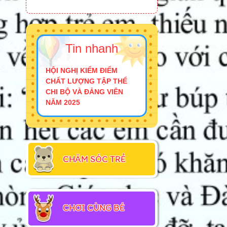
Tin nhanh
HỘI NGHỊ KIỂM ĐIỂM
CHẤT LƯỢNG TẬP THỂ
CHI BỘ VÀ ĐẢNG VIÊN
NĂM 2025
CHĂM SÓC TRẺ
CHƠI CÙNG BÉ