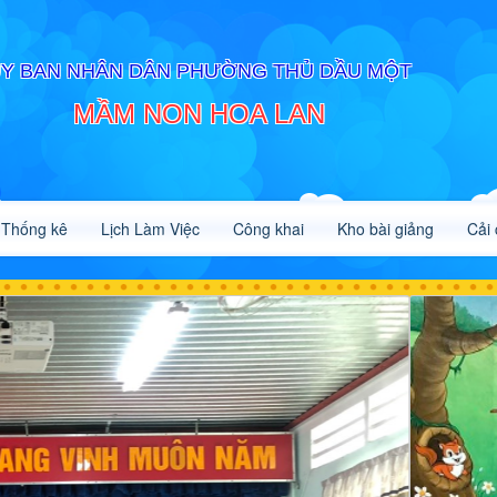
Y BAN NHÂN DÂN PHƯỜNG THỦ DẦU MỘT
MẦM NON HOA LAN
Thống kê
Lịch Làm Việc
Công khai
Kho bài giảng
Cải