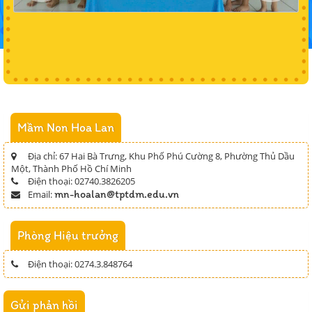
Mầm Non Hoa Lan
Địa chỉ:
67 Hai Bà Trưng, Khu Phố Phú Cường 8, Phường Thủ Dầu
Một, Thành Phố Hồ Chí Minh
Điện thoại:
02740.3826205
mn-hoalan@tptdm.edu.vn
Email:
Phòng Hiệu trưởng
Điện thoại:
0274.3.848764
Gửi phản hồi