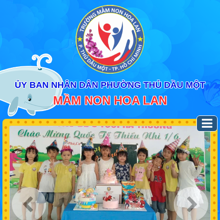
ỦY BAN NHÂN DÂN PHƯỜNG THỦ DẦU MỘT
MẦM NON HOA LAN