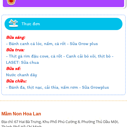
Thực đơn
Bữa sáng:
- Bánh canh cá lóc, nấm, cà rốt - Sữa Grow plus
Bữa trưa:
- Thịt gà rim đậu cove, cà rốt - Canh cải bó xôi, thịt bò -
LASET: Sữa chua
Bữa xế:
Nước chanh dây
Bữa chiều:
- Bánh đa, thịt nạc, cải thìa, nấm rơm - Sữa Growplus
Mầm Non Hoa Lan
Địa chỉ: 67 Hai Bà Trưng, Khu Phố Phú Cường 8, Phường Thủ Dầu Một,
Thành Phố Hồ Chí Minh