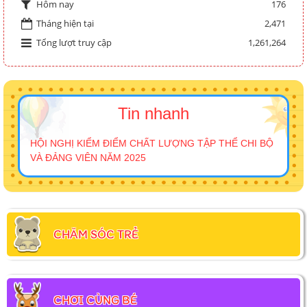
176
Hôm nay
Tháng hiện tại
2,471
Tổng lượt truy cập
1,261,264
Tin nhanh
HỘI NGHỊ KIỂM ĐIỂM CHẤT LƯỢNG TẬP THỂ CHI BỘ
VÀ ĐẢNG VIÊN NĂM 2025
CHĂM SÓC TRẺ
CHƠI CÙNG BÉ