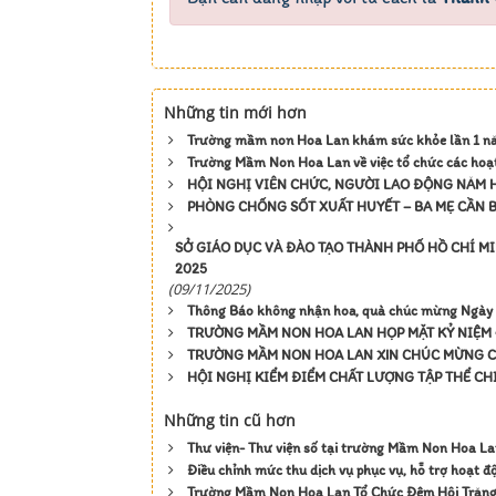
Những tin mới hơn
Trường mầm non Hoa Lan khám sức khỏe lần 1 
Trường Mầm Non Hoa Lan về việc tổ chức các hoạ
HỘI NGHỊ VIÊN CHỨC, NGƯỜI LAO ĐỘNG NĂM H
PHÒNG CHỐNG SỐT XUẤT HUYẾT – BA MẸ CẦN B
SỞ GIÁO DỤC VÀ ĐÀO TẠO THÀNH PHỐ HỒ CHÍ M
2025
(09/11/2025)
Thông Báo không nhận hoa, quà chúc mừng Ngày 
TRƯỜNG MẦM NON HOA LAN HỌP MẶT KỶ NIỆM 
TRƯỜNG MẦM NON HOA LAN XIN CHÚC MỪNG 
HỘI NGHỊ KIỂM ĐIỂM CHẤT LƯỢNG TẬP THỂ CH
Những tin cũ hơn
Thư viện- Thư viện số tại trường Mầm Non Hoa L
Điều chỉnh mức thu dịch vụ phục vụ, hỗ trợ hoạt
Trường Mầm Non Hoa Lan Tổ Chức Đêm Hội Trăn