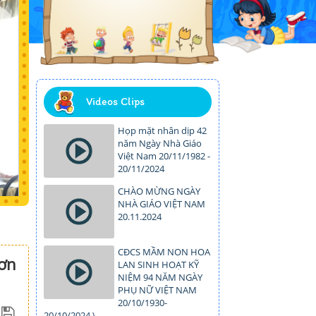
Videos Clips
Họp mặt nhân dịp 42
năm Ngày Nhà Giáo
Việt Nam 20/11/1982 -
20/11/2024
CHÀO MỪNG NGÀY
NHÀ GIÁO VIỆT NAM
20.11.2024
CĐCS MẦM NON HOA
đơn
LAN SINH HOẠT KỸ
NIỆM 94 NĂM NGÀY
PHỤ NỮ VIỆT NAM
20/10/1930-
20/10/2024.\