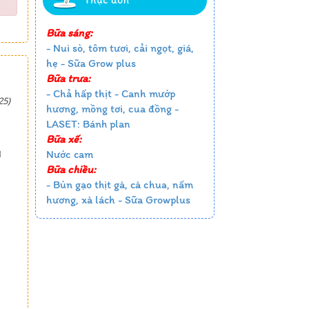
Bữa sáng:
- Nui sò, tôm tươi, cải ngọt, giá,
hẹ - Sữa Grow plus
Bữa trưa:
- Chả hấp thịt - Canh mướp
25)
hương, mồng tơi, cua đồng -
LASET: Bánh plan
Bữa xế:
Nước cam
M
Bữa chiều:
- Bún gạo thịt gà, cà chua, nấm
hương, xà lách - Sữa Growplus