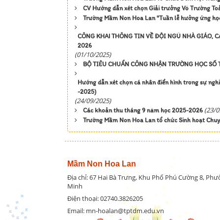
CV Hướng dẫn xét chọn Giải trưởng Võ Trường Toa
Trường Mầm Non Hoa Lan "Tuần lễ hưởng ứng học
CÔNG KHAI THÔNG TIN VỀ ĐỘI NGŨ NHÀ GIÁO, 
2026
(01/10/2025)
BỘ TIÊU CHUẨN CÔNG NHẬN TRƯỜNG HỌC SỐ T
Hướng dẫn xét chọn cá nhân điển hình trong sự nghi
-2025)
(24/09/2025)
(23/0
Các khoản thu tháng 9 năm học 2025-2026
Trường Mầm Non Hoa Lan tổ chức Sinh hoạt Chuyê
Mầm Non Hoa Lan
Địa chỉ: 67 Hai Bà Trưng, Khu Phố Phú Cường 8, Ph
Minh
Điện thoại: 02740.3826205
Email: mn-hoalan@tptdm.edu.vn