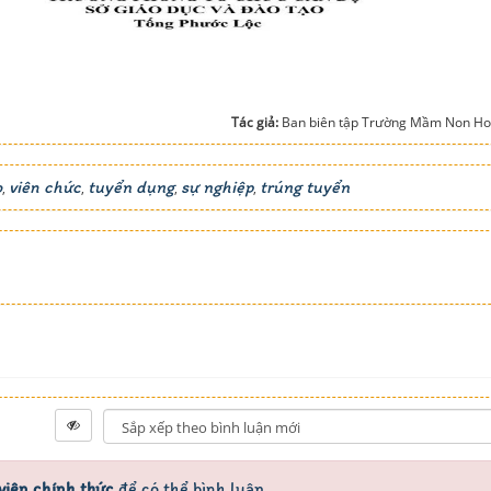
Tác giả:
Ban biên tập Trường Mầm Non Ho
o
viên chức
tuyển dụng
sự nghiệp
trúng tuyển
,
,
,
,
viên chính thức
để có thể bình luận