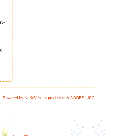
25-
5
Powered by
NuKeViet
- a product of
VINADES.,JSC