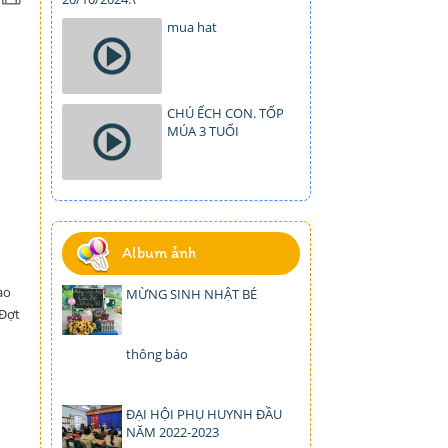
mua hat
CHÚ ẾCH CON. TỐP
MÚA 3 TUỔI
Album ảnh
̀o
MỪNG SINH NHẬT BÉ
 Đợt
thông báo
ĐẠI HỘI PHỤ HUYNH ĐẦU
NĂM 2022-2023