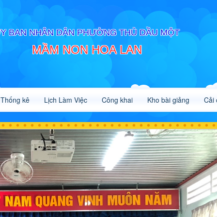
Y BAN NHÂN DÂN PHƯỜNG THỦ DẦU MỘT
MẦM NON HOA LAN
Thống kê
Lịch Làm Việc
Công khai
Kho bài giảng
Cải