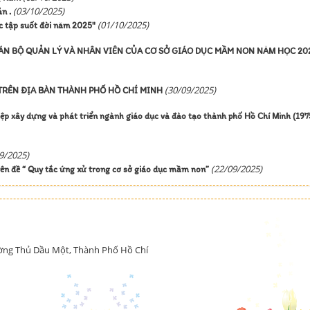
(03/10/2025)
̉n .
(01/10/2025)
 tập suốt đời năm 2025"
CÁN BỘ QUẢN LÝ VÀ NHÂN VIÊN CỦA CƠ SỞ GIÁO DỤC MẦM NON NĂM HỌC 20
(30/09/2025)
RÊN ĐỊA BÀN THÀNH PHỐ HỒ CHÍ MINH
ệp xây dựng và phát triển ngành giáo dục và đào tạo thành phố Hồ Chí Minh (197
9/2025)
(22/09/2025)
n đề “ Quy tắc ứng xử trong cơ sở giáo dục mầm non”
ường Thủ Dầu Một, Thành Phố Hồ Chí