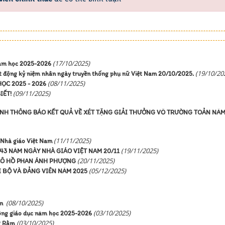
(17/10/2025)
năm học 2025-2026
(19/10/20
t động kỷ niệm nhân ngày truyền thống phụ nữ Việt Nam 20/10/2025.
(08/11/2025)
ỌC 2025 - 2026
(09/11/2025)
IẾT!
INH THÔNG BÁO KẾT QUẢ VỀ XÉT TẶNG GIẢI THƯỞNG VÕ TRƯỜNG TOẢN NĂ
(11/11/2025)
Nhà giáo Việt Nam
(19/11/2025)
43 NĂM NGÀY NHÀ GIÁO VIỆT NAM 20/11
(20/11/2025)
CÔ HỒ PHAN ÁNH PHƯỢNG
(05/12/2025)
I BỘ VÀ ĐẢNG VIÊN NĂM 2025
(08/10/2025)
an
(03/10/2025)
 động giáo dục năm học 2025-2026
(03/10/2025)
g Rằm