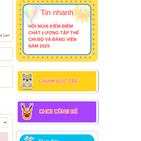
Tin nhanh
HỘI NGHỊ KIỂM ĐIỂM
CHẤT LƯỢNG TẬP THỂ
a Lan
CHI BỘ VÀ ĐẢNG VIÊN
NĂM 2025
CHĂM SÓC TRẺ
CHƠI CÙNG BÉ
Thực đơn