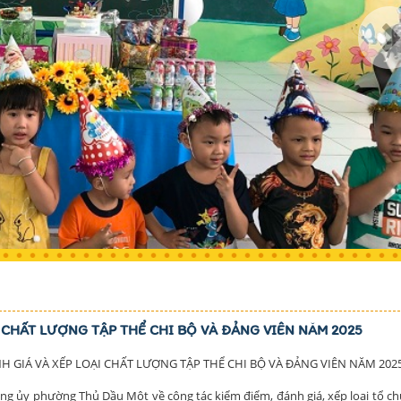
 CHẤT LƯỢNG TẬP THỂ CHI BỘ VÀ ĐẢNG VIÊN NĂM 2025
H GIÁ VÀ XẾP LOẠI CHẤT LƯỢNG TẬP THỂ CHI BỘ VÀ ĐẢNG VIÊN NĂM 202
ng ủy phường Thủ Dầu Một về công tác kiểm điểm, đánh giá, xếp loại tổ ch