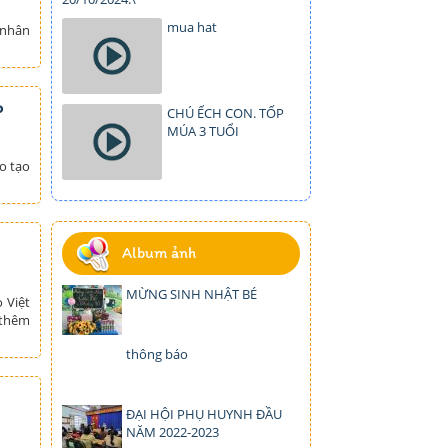
mua hat
 nhân
o
CHÚ ẾCH CON. TỐP
MÚA 3 TUỔI
o tạo
Album ảnh
MỪNG SINH NHẬT BÉ
 Việt
 thêm
thông báo
ĐẠI HỘI PHỤ HUYNH ĐẦU
NĂM 2022-2023