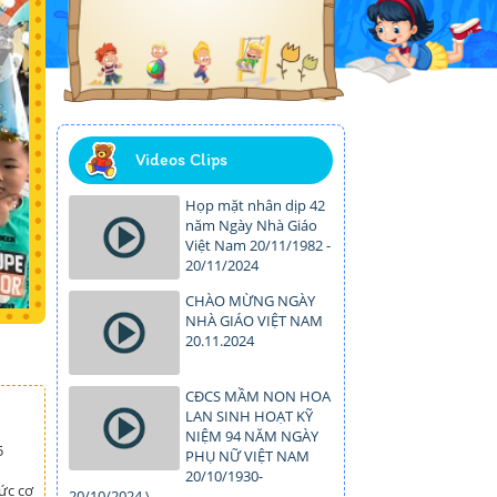
Videos Clips
Họp mặt nhân dịp 42
năm Ngày Nhà Giáo
Việt Nam 20/11/1982 -
20/11/2024
CHÀO MỪNG NGÀY
NHÀ GIÁO VIỆT NAM
20.11.2024
CĐCS MẦM NON HOA
LAN SINH HOẠT KỸ
NIỆM 94 NĂM NGÀY
5
PHỤ NỮ VIỆT NAM
20/10/1930-
ức cơ
20/10/2024.\