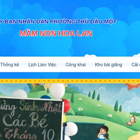
Y BAN NHÂN DÂN PHƯỜNG THỦ DẦU MỘT
MẦM NON HOA LAN
Thống kê
Lịch Làm Việc
Công khai
Kho bài giảng
Cải