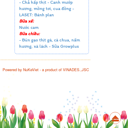
- Chả hấp thịt - Canh mướp
hương, mồng tơi, cua đồng -
LASET: Bánh plan
Bữa xế:
Nước cam
Bữa chiều:
- Bún gạo thịt gà, cà chua, nấm
hương, xà lách - Sữa Growplus
Powered by
NuKeViet
- a product of
VINADES.,JSC