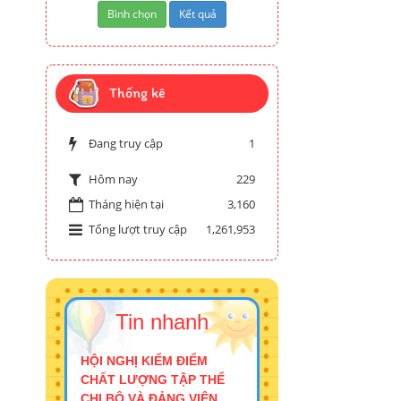
Thống kê
Đang truy cập
1
229
Hôm nay
Tháng hiện tại
3,160
Tổng lượt truy cập
1,261,953
Tin nhanh
HỘI NGHỊ KIỂM ĐIỂM
CHẤT LƯỢNG TẬP THỂ
CHI BỘ VÀ ĐẢNG VIÊN