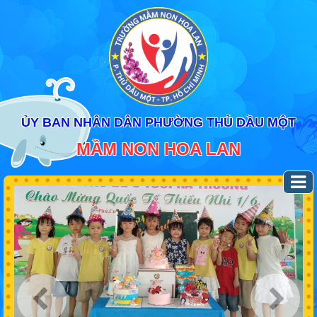
ỦY BAN NHÂN DÂN PHƯỜNG THỦ DẦU MỘT
MẦM NON HOA LAN