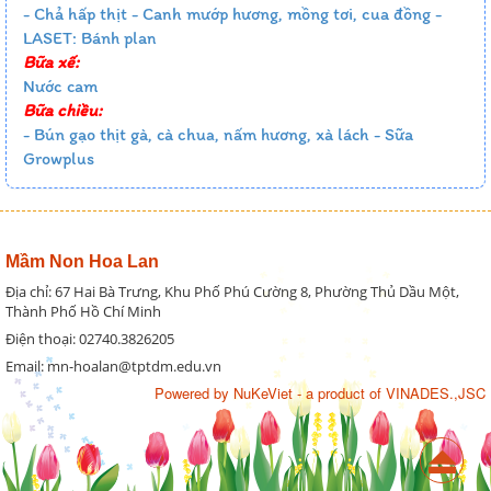
- Chả hấp thịt - Canh mướp hương, mồng tơi, cua đồng -
LASET: Bánh plan
Bữa xế:
Nước cam
Bữa chiều:
- Bún gạo thịt gà, cà chua, nấm hương, xà lách - Sữa
Growplus
Mầm Non Hoa Lan
Địa chỉ: 67 Hai Bà Trưng, Khu Phố Phú Cường 8, Phường Thủ Dầu Một,
Thành Phố Hồ Chí Minh
Điện thoại: 02740.3826205
Email: mn-hoalan@tptdm.edu.vn
Powered by
NuKeViet
- a product of
VINADES.,JSC