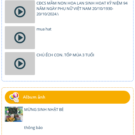
CĐCS MẦM NON HOA LAN SINH HOẠT KỸ NIỆM 94
NĂM NGÀY PHỤ NỮ VIỆT NAM 20/10/1930-
20/10/2024.\
mua hat
CHÚ ẾCH CON. TỐP MÚA 3 TUỔI
Album ảnh
MỪNG SINH NHẬT BÉ
thông báo