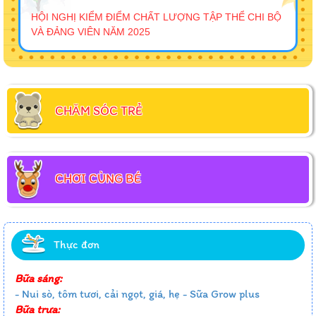
HỘI NGHỊ KIỂM ĐIỂM CHẤT LƯỢNG TẬP THỂ CHI BỘ
VÀ ĐẢNG VIÊN NĂM 2025
CHĂM SÓC TRẺ
CHƠI CÙNG BÉ
Thực đơn
Bữa sáng:
- Nui sò, tôm tươi, cải ngọt, giá, hẹ - Sữa Grow plus
Bữa trưa: