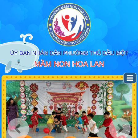
ỦY BAN NHÂN DÂN PHƯỜNG THỦ DẦU MỘT
MẦM NON HOA LAN