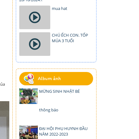
mua hat
CHÚ ẾCH CON. TỐP
MÚA 3 TUỔI
Album ảnh
của
MỪNG SINH NHẬT BÉ
thông báo
ĐẠI HỘI PHỤ HUYNH ĐẦU
NĂM 2022-2023