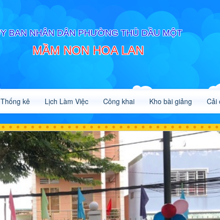
Y BAN NHÂN DÂN PHƯỜNG THỦ DẦU MỘT
MẦM NON HOA LAN
Thống kê
Lịch Làm Việc
Công khai
Kho bài giảng
Cải