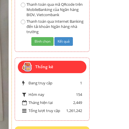
Thanh toán qua mã QRcode trên
MobileBanking của Ngân hàng
BIDV, Vietcombank
Thanh toán qua Internet Banking
đến tải khoản Ngân hàng nhà
trường
Thống kê
Đang truy cập
1
154
Hôm nay
Tháng hiện tại
2,449
Tổng lượt truy cập
1,261,242