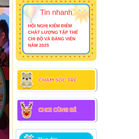
Tin nhanh
HỘI NGHỊ KIỂM ĐIỂM
CHẤT LƯỢNG TẬP THỂ
CHI BỘ VÀ ĐẢNG VIÊN
NĂM 2025
CHĂM SÓC TRẺ
CHƠI CÙNG BÉ
Thực đơn