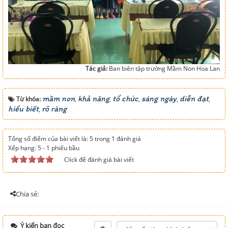
Tác giả:
Ban biên tập trường Mầm Non Hoa Lan
mầm non
khả năng
tổ chức
sáng ngày
diễn đạt
Từ khóa:
,
,
,
,
,
hiểu biết
rõ ràng
,
Tổng số điểm của bài viết là: 5 trong 1 đánh giá
Xếp hạng:
5
-
1
phiếu bầu
Click để đánh giá bài viết
Chia sẻ:
Ý kiến bạn đọc