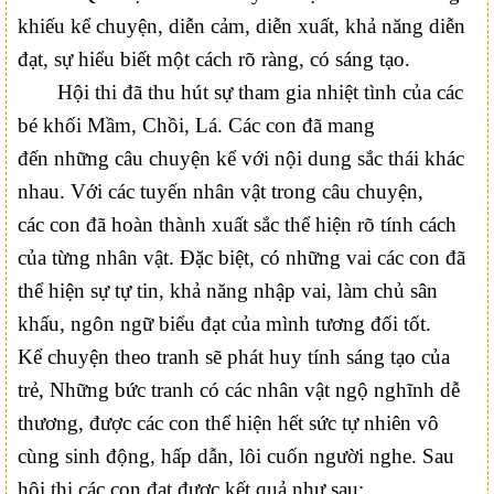
khiếu kể chuyện, diễn cảm, diễn xuất, khả năng diễn
đạt, sự hiểu biết một cách rõ ràng, có sáng tạo.
Hội thi đã thu hút sự tham gia nhiệt tình của các
bé khối Mầm, Chồi, Lá.
Các con
đã mang
đến
những
câu chuyện kể với nội dung sắc thái khác
nhau. Với các tuyến nhân vật trong câu chuyện,
các
con
đã hoàn thành xuất sắc thể hiện
rõ
tính cách
của từng nhân vật. Đặc biệt
,
có những vai
các con
đã
thể hiện sự tự tin, khả năng nhập vai, làm chủ sân
khấu, ngôn ngữ biểu đạt của mình tương đối tốt.
Kể chuyện theo tranh sẽ phát huy tính sáng tạo của
trẻ, Những bức tranh có các nhân vật
ngộ nghĩnh dễ
thương, được các
con
thể hiện hết sức tự nhiên vô
cùng sinh động, hấp dẫn, lôi cuốn người nghe
. Sau
hội thi các con đạt được kết quả như sau: