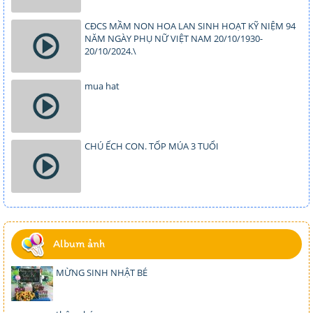
CĐCS MẦM NON HOA LAN SINH HOẠT KỸ NIỆM 94
NĂM NGÀY PHỤ NỮ VIỆT NAM 20/10/1930-
20/10/2024.\
mua hat
CHÚ ẾCH CON. TỐP MÚA 3 TUỔI
Album ảnh
MỪNG SINH NHẬT BÉ