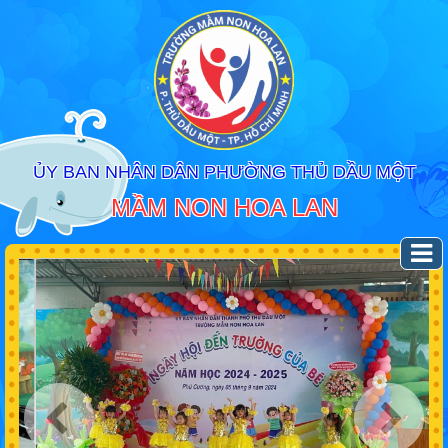
ỦY BAN NHÂN DÂN PHƯỜNG THỦ DẦU MỘT
MẦM NON HOA LAN