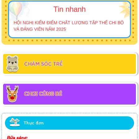
Tin nhanh
HỘI NGHỊ KIỂM ĐIỂM CHẤT LƯỢNG TẬP THỂ CHI BỘ
VÀ ĐẢNG VIÊN NĂM 2025
CHĂM SÓC TRẺ
CHƠI CÙNG BÉ
Thực đơn
Bữa sáng: