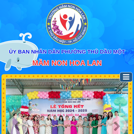
ỦY BAN NHÂN DÂN PHƯỜNG THỦ DẦU MỘT
MẦM NON HOA LAN