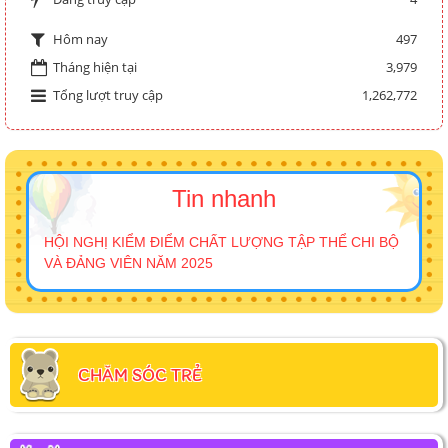
497
Hôm nay
Tháng hiện tại
3,979
Tổng lượt truy cập
1,262,772
Tin nhanh
HỘI NGHỊ KIỂM ĐIỂM CHẤT LƯỢNG TẬP THỂ CHI BỘ
VÀ ĐẢNG VIÊN NĂM 2025
CHĂM SÓC TRẺ