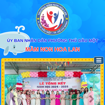
ỦY BAN NHÂN DÂN PHƯỜNG THỦ DẦU MỘT
MẦM NON HOA LAN