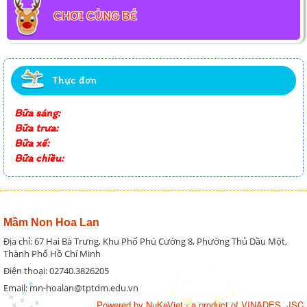
CHƠI CÙNG BÉ
Thực đơn
Bữa sáng:
Bữa trưa:
Bữa xế:
Bữa chiều:
Mầm Non Hoa Lan
Địa chỉ: 67 Hai Bà Trưng, Khu Phố Phú Cường 8, Phường Thủ Dầu Một,
Thành Phố Hồ Chí Minh
Điện thoại: 02740.3826205
Email: mn-hoalan@tptdm.edu.vn
Powered by
NuKeViet
- a product of
VINADES.,JSC