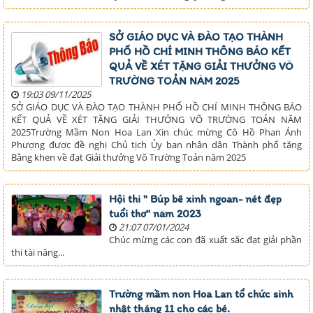
SỞ GIÁO DỤC VÀ ĐÀO TẠO THÀNH
PHỐ HỒ CHÍ MINH THÔNG BÁO KẾT
QUẢ VỀ XÉT TẶNG GIẢI THƯỞNG VÕ
TRƯỜNG TOẢN NĂM 2025
19:03 09/11/2025
SỞ GIÁO DỤC VÀ ĐÀO TẠO THÀNH PHỐ HỒ CHÍ MINH THÔNG BÁO
KẾT QUẢ VỀ XÉT TẶNG GIẢI THƯỞNG VÕ TRƯỜNG TOẢN NĂM
2025Trường Mầm Non Hoa Lan Xin chúc mừng Cô Hồ Phan Ánh
Phượng được đề nghị Chủ tịch Ủy ban nhân dân Thành phố tặng
Bằng khen về đạt Giải thưởng Võ Trường Toản năm 2025
Hội thi " Búp bê xinh ngoan- nét đẹp
tuổi thơ" năm 2023
21:07 07/01/2024
Chúc mừng các con đã xuất sắc đạt giải phần
thi tài năng...
Trường mầm non Hoa Lan tổ chức sinh
nhật tháng 11 cho các bé.